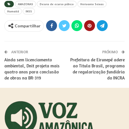
AMAZONAS
Desvio de ecurso púbico
Herivanio Seixas
Humaitá
INSS
Compartilhar
ANTERIOR
PRÓXIMO
Ainda sem licenciamento
Prefeitura de Eirunepé adere
ambiental, Dnit projeta mais
ao Titula Brasil, programa
quatro anos para conclusão
de regularização fundiária
de obras na BR-319
do INCRA