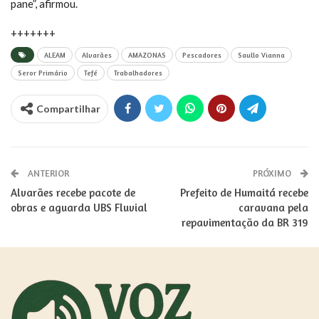
pane”, afirmou.
+++++++
ALEAM
Alvarães
AMAZONAS
Pescadores
Saullo Vianna
Seror Primário
Tefé
Trabalhadores
Compartilhar
ANTERIOR
PRÓXIMO
Alvarães recebe pacote de
Prefeito de Humaitá recebe
obras e aguarda UBS Fluvial
caravana pela
repavimentação da BR 319