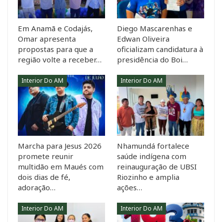
Em Anamã e Codajás,
Diego Mascarenhas e
Omar apresenta
Edwan Oliveira
propostas para que a
oficializam candidatura à
região volte a receber…
presidência do Boi…
Interior Do AM
Interior Do AM
Marcha para Jesus 2026
Nhamundá fortalece
promete reunir
saúde indígena com
multidão em Maués com
reinauguração de UBSI
dois dias de fé,
Riozinho e amplia
adoração…
ações…
Interior Do AM
Interior Do AM