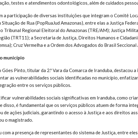
nação, testes e atendimentos odontológicos, além de cuidados pessoa
m a participação de diversas instituições que integram o Comitê Loca
Situação de Rua (PopRuaJud Amazonas), entre elas a Justiça Federa
 Tribunal Regional Eleitoral do Amazonas (TRE/AM); Justiça Milita
egião (TRT11); a Secretaria de Justiça, Direitos Humanos e Cidadania
Semsa); Cruz Vermelha e a Ordem dos Advogados do Brasil Seccion
o município
o Góes Pinto, titular da 2.ª Vara da Comarca de Iranduba, destacou a
ntar as vulnerabilidades sociais identificadas no município, enfatiza
egração entre os serviços públicos.
ficar vulnerabilidades sociais significativas em Iranduba, como cria
te disso, é fundamental que os serviços públicos atuem de forma inte
ou de ações judiciais, garantindo o acesso à Justiça e aos direitos a
zou o magistrado.
com a presença de representantes do sistema de Justiça, entre ele