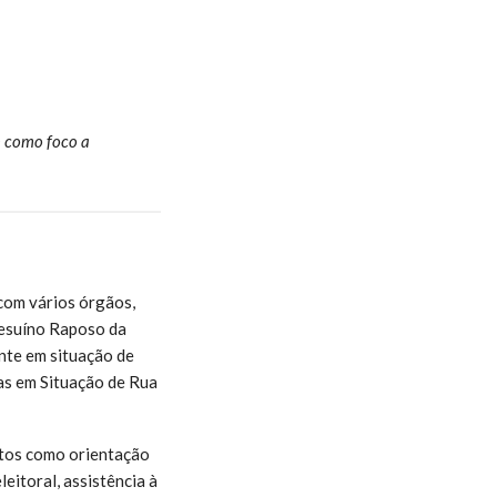
m como foco a
 com vários órgãos,
esuíno Raposo da
nte em situação de
oas em Situação de Rua
tos como orientação
eitoral, assistência à