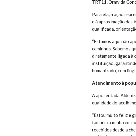
TRT11, Ormy da Conc
Para ela, a ação repr
e à aproximação das i
qualificada, orientaçã
“Estamos aqui não apen
caminhos. Sabemos que
diretamente ligada à 
instituição, garantin
humanizado, com lingu
Atendimento à popu
A aposentada Aldeniza
qualidade do acolhime
“Estou muito feliz e 
também a minha em me
recebidos desde a che