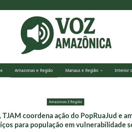
te
Amazonas e Região
Manaus e Região
Interior
Amazonas E Região
, TJAM coordena ação do PopRuaJud e amp
iços para população em vulnerabilidade s