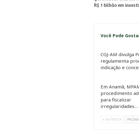
R$ 1 bilhão em inves
Você Pode Gost
CGJ-AM divulga P
regulamenta pro
indicação e conc
Em Anamã, MPAM
procedimento adm
para fiscalizar
irregularidades…
ANTERIOR
PRÓXI