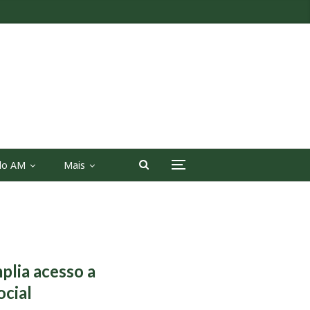
 do AM
Mais
lia acesso a
ocial