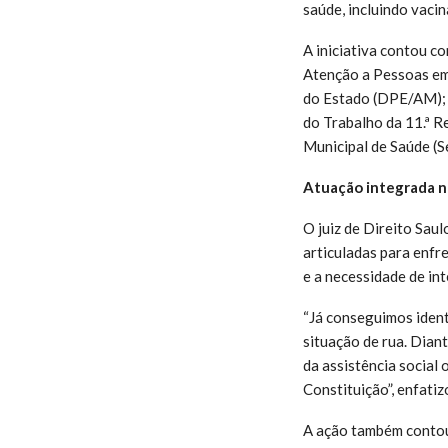
saúde, incluindo vaci
A iniciativa contou co
Atenção a Pessoas em 
do Estado (DPE/AM); o
do Trabalho da 11.ª R
Municipal de Saúde (
Atuação integrada n
O juiz de Direito Saul
articuladas para enfre
e a necessidade de int
“Já conseguimos identi
situação de rua. Dian
da assistência social 
Constituição”, enfati
A ação também contou 