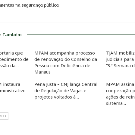
timentos na segurança pública
ar Também
ortaria que
MPAM acompanha processo
TJAM mobiliz
cedimento de
de renovação do Conselho da
judiciais para
essão da…
Pessoa com Deficiência de
“3.ª Semana 
Manaus
 instaura
Pena Justa – CNJ lança Central
MPAM assina
inistrativo
de Regulação de Vagas e
cooperação p
projetos voltados à…
ações de rein
sistema…
MO