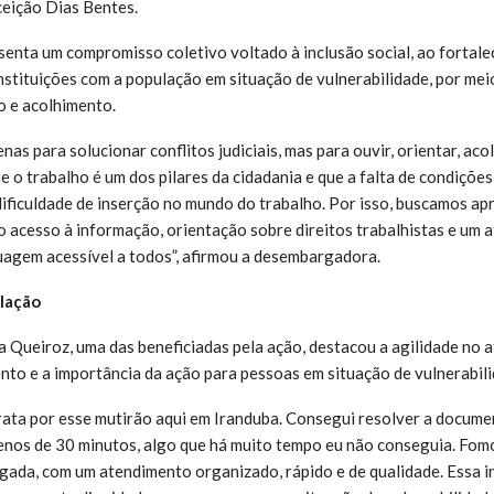
eição Dias Bentes.
esenta um compromisso coletivo voltado à inclusão social, ao fortal
nstituições com a população em situação de vulnerabilidade, por mei
o e acolhimento.
as para solucionar conflitos judiciais, mas para ouvir, orientar, acol
 o trabalho é um dos pilares da cidadania e que a falta de condições
dificuldade de inserção no mundo do trabalho. Por isso, buscamos ap
do acesso à informação, orientação sobre direitos trabalhistas e um
agem acessível a todos”, afirmou a desembargadora.
lação
 Queiroz, uma das beneficiadas pela ação, destacou a agilidade no 
nto e a importância da ação para pessoas em situação de vulnerabili
grata por esse mutirão aqui em Iranduba. Consegui resolver a docume
nos de 30 minutos, algo que há muito tempo eu não conseguia. Fom
gada, com um atendimento organizado, rápido e de qualidade. Essa ini