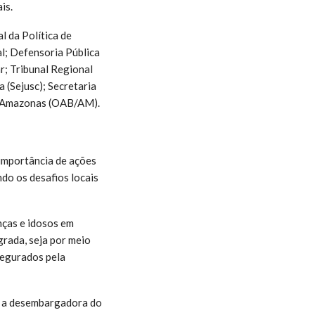
is.
l da Política de
l; Defensoria Pública
r; Tribunal Regional
 (Sejusc); Secretaria
al Amazonas (OAB/AM).
 importância de ações
ndo os desafios locais
nças e idosos em
grada, seja por meio
ssegurados pela
s a desembargadora do