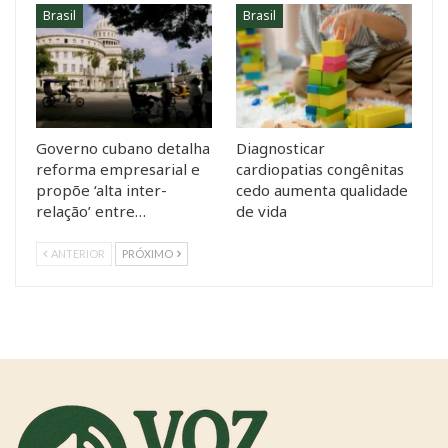
Brasil
Brasil
Governo cubano detalha
Diagnosticar
reforma empresarial e
cardiopatias congênitas
propõe ‘alta inter-
cedo aumenta qualidade
relação’ entre…
de vida
ANTERIOR
PRÓXIMO