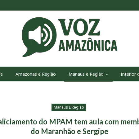
te
Amazonas e Região
Manaus e Região
Interior
Manaus E Região
taliciamento do MPAM tem aula com mem
do Maranhão e Sergipe