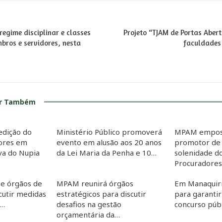
regime disciplinar e classes
Projeto “TJAM de Portas Aber
bros e servidores, nesta
faculdades 
ar Também
edição do
Ministério Público promoverá
MPAM empos
dores em
evento em alusão aos 20 anos
promotor de 
iva do Nupia
da Lei Maria da Penha e 10…
solenidade d
Procuradore
e órgãos de
MPAM reunirá órgãos
Em Manaquir
cutir medidas
estratégicos para discutir
para garanti
o…
desafios na gestão
concurso púb
orçamentária da…