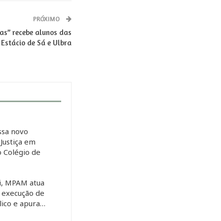
PRÓXIMO
tas” recebe alunos das
Estácio de Sá e Ulbra
sa novo
Justiça em
o Colégio de
s
i, MPAM atua
r execução de
lico e apura…