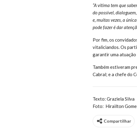
“A vítima tem que saber
do possível, dialoguem
e, muitas vezes, a únic
pode fazer é dar atençã
Por fim, os convidados
vitaliciandos. Os par
garantir uma atuação a
Também estiveram pre
Cabral; e a chefe do 
Texto: Graziela Silva
Foto: Hirailton Gome
Compartilhar