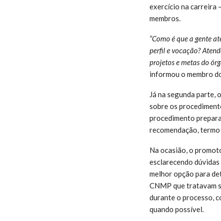
exercício na carreira
membros.
“Como é que a gente at
perfil e vocação? Aten
projetos e metas do órg
informou o membro 
Já na segunda parte,
sobre os procedimento
procedimento preparató
recomendação, termo d
Na ocasião, o promoto
esclarecendo dúvidas 
melhor opção para det
CNMP que tratavam sob
durante o processo, c
quando possível.