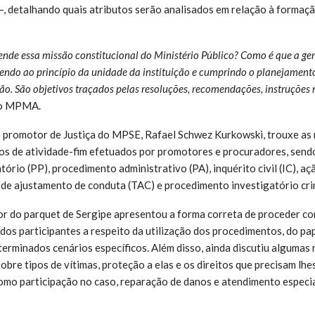
 —, detalhando quais atributos serão analisados em relação à formaç
ende essa missão constitucional do Ministério Público? Como é que a ge
dendo ao princípio da unidade da instituição e cumprindo o planejamento
ão. São objetivos traçados pelas resoluções, recomendações, instruções 
do MPMA.
 o promotor de Justiça do MPSE, Rafael Schwez Kurkowski, trouxe a
s de atividade-fim efetuados por promotores e procuradores, sendo 
rio (PP), procedimento administrativo (PA), inquérito civil (IC), açã
e ajustamento de conduta (TAC) e procedimento investigatório crim
r do parquet de Sergipe apresentou a forma correta de proceder co
dos participantes a respeito da utilização dos procedimentos, do pap
erminados cenários específicos. Além disso, ainda discutiu alguma
re tipos de vítimas, proteção a elas e os direitos que precisam lhe
omo participação no caso, reparação de danos e atendimento especi