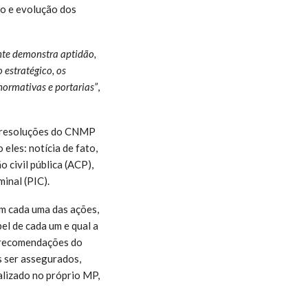
ão e evolução dos
nte demonstra aptidão,
 estratégico, os
normativas e portarias”
,
s resoluções do CNMP
eles: notícia de fato,
o civil pública (ACP),
inal (PIC).
m cada uma das ações,
el de cada um e qual a
s recomendações do
s ser assegurados,
alizado no próprio MP,