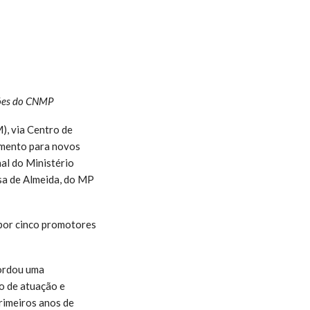
ções do CNMP
), via Centro de
amento para novos
al do Ministério
sa de Almeida, do MP
 por cinco promotores
bordou uma
o de atuação e
rimeiros anos de