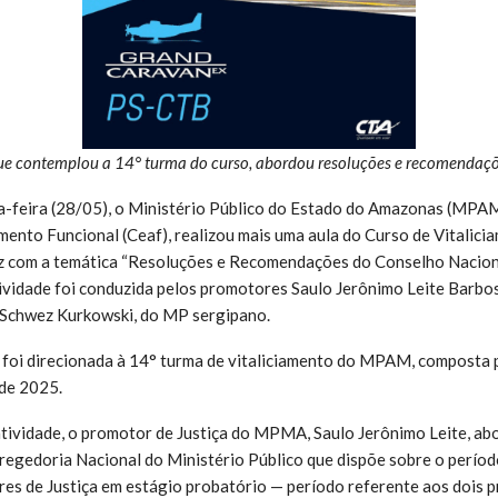
que contemplou a 14° turma do curso, abordou resoluções e recomenda
-feira (28/05), o Ministério Público do Estado do Amazonas (MPAM
ento Funcional (Ceaf), realizou mais uma aula do Curso de Vitalici
z com a temática “Resoluções e Recomendações do Conselho Nacion
ividade foi conduzida pelos promotores Saulo Jerônimo Leite Barbo
 Schwez Kurkowski, do MP sergipano.
 foi direcionada à 14° turma de vitaliciamento do MPAM, composta
de 2025.
atividade, o promotor de Justiça do MPMA, Saulo Jerônimo Leite, a
egedoria Nacional do Ministério Público que dispõe sobre o períod
es de Justiça em estágio probatório — período referente aos dois p