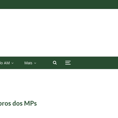
 do AM
Mais
bros dos MPs