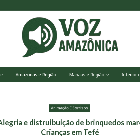
te
Amazonas e Região
Manaus e Região
Interior
Animação E Sorrisos
Alegria e distruibuição de brinquedos mar
Crianças em Tefé