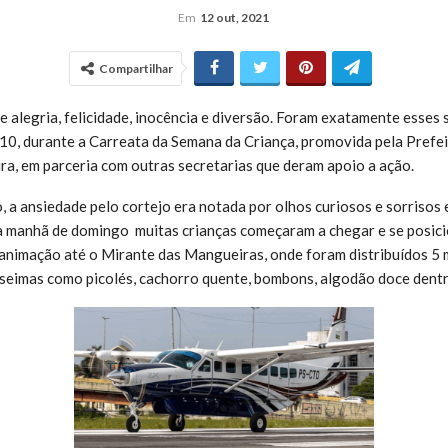
Em
12 out, 2021
Compartilhar
e alegria, felicidade, inocência e diversão. Foram exatamente esses
0, durante a Carreata da Semana da Criança, promovida pela Prefei
ura, em parceria com outras secretarias que deram apoio a ação.
 a ansiedade pelo cortejo era notada por olhos curiosos e sorrisos 
a manhã de domingo muitas crianças começaram a chegar e se posic
nimação até o Mirante das Mangueiras, onde foram distribuídos 5 
seimas como picolés, cachorro quente, bombons, algodão doce dentr