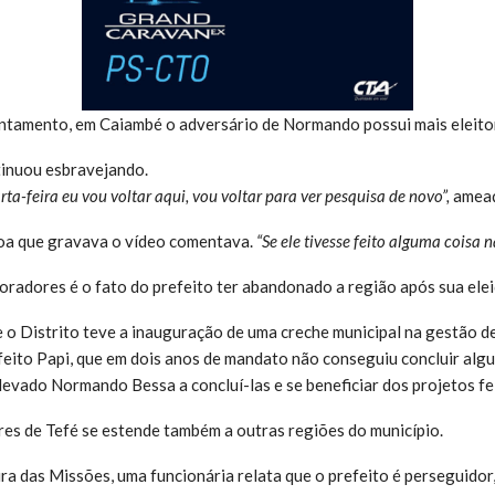
ntamento, em Caiambé o adversário de Normando possui mais eleitor
inuou esbravejando.
ta-feira eu vou voltar aqui, vou voltar para ver pesquisa de novo”,
ameaç
soa que gravava o vídeo comentava.
“Se ele tivesse feito alguma coisa 
oradores é o fato do prefeito ter abandonado a região após sua elei
 o Distrito teve a inauguração de uma creche municipal na gestão 
feito Papi, que em dois anos de mandato não conseguiu concluir alg
 levado Normando Bessa a concluí-las e se beneficiar dos projetos f
es de Tefé se estende também a outras regiões do município.
a das Missões, uma funcionária relata que o prefeito é perseguidor,