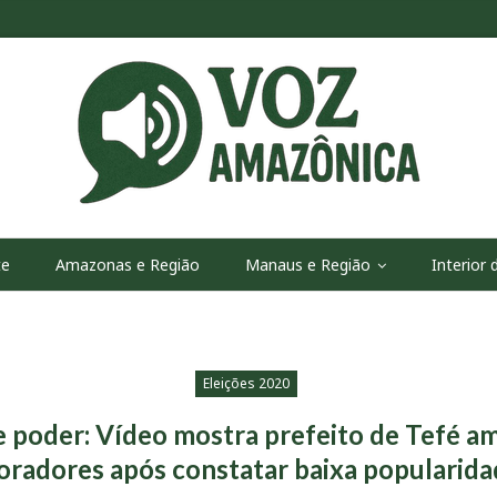
te
Amazonas e Região
Manaus e Região
Interior
Eleições 2020
 poder: Vídeo mostra prefeito de Tefé 
radores após constatar baixa popularid