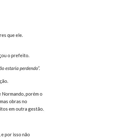
es que ele.
ou o prefeito.
não estaria perdendo”.
ção.
de Normando, porém o
umas obras no
eitos em outra gestão.
 e por isso não