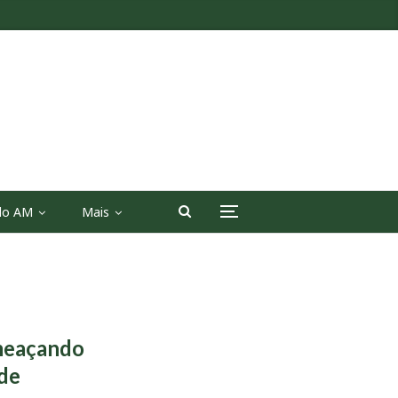
 do AM
Mais
ameaçando
ade