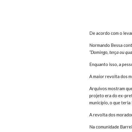
De acordo com o leva
Normando Bessa cont
“Domingo, terça ou quar
Enquanto isso, a pes
A maior revolta dos m
Arquivos mostram que
projeto era do ex-pre
município, o que teria
A revolta dos morador
Na comunidade Barreir