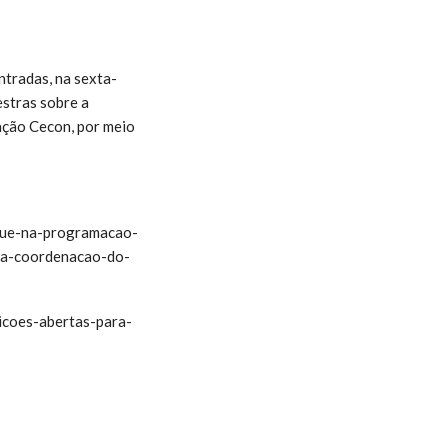
tradas, na sexta-
estras sobre a
ação Cecon, por meio
que-na-programacao-
-a-coordenacao-do-
icoes-abertas-para-