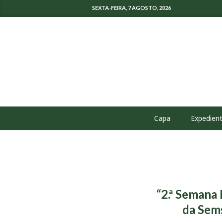
SEXTA-FEIRA, 7 AGOSTO, 2026
Capa
Expedien
“2.ª Semana
da Sems