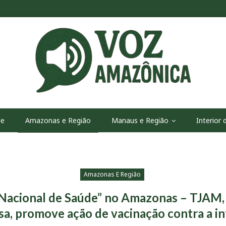
te
Amazonas e Região
Manaus e Região
Interior
Amazonas E Região
 Nacional de Saúde” no Amazonas – TJAM,
a, promove ação de vacinação contra a i