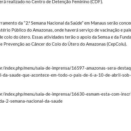
rá realizado no Centro de Detenção Feminino (CDF).
rramento da “2.ª Semana Nacional da Saúde” em Manaus serão concen
istério Público do Amazonas, onde haverá serviço de vacinação e pal
e colo do útero. Essas atividades terão o apoio da Semsa e da Fund
e Prevenção ao Câncer do Colo do Útero do Amazonas (CepColu).
s.br/index.php/menu/sala-de-imprensa/16597-amazonas-sera-desta
l-da-saude-que-acontece-em-todo-o-pais-de-6-a-10-de-abril-sob
.br/index.php/menu/sala-de-imprensa/16630-esmam-esta-com-inscr
-da-2-semana-nacional-da-saude