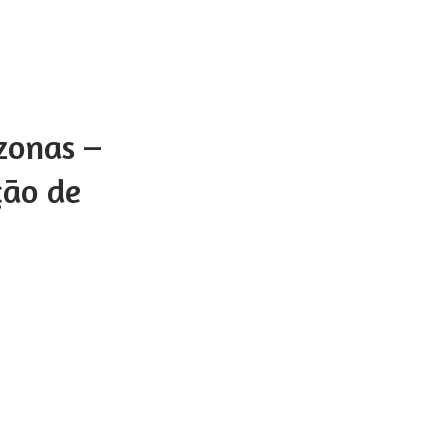
zonas –
ção de