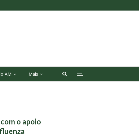
 do AM
Mais
 com o apoio
nfluenza