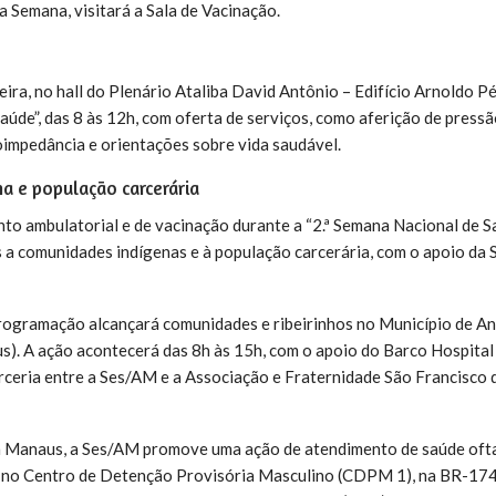
 Semana, visitará a Sala de Vacinação.
ra, no hall do Plenário Ataliba David Antônio – Edifício Arnoldo Pé
aúde”, das 8 às 12h, com oferta de serviços, como aferição de pressão
oimpedância e orientações sobre vida saudável.
a e população carcerária
to ambulatorial e de vacinação durante a “2.ª Semana Nacional de 
a comunidades indígenas e à população carcerária, com o apoio da 
 programação alcançará comunidades e ribeirinhos no Município de A
). A ação acontecerá das 8h às 15h, com o apoio do Barco Hospital 
rceria entre a Ses/AM e a Associação e Fraternidade São Francisco 
 Manaus, a Ses/AM promove uma ação de atendimento de saúde oft
 no Centro de Detenção Provisória Masculino (CDPM 1), na BR-174. 