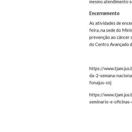
mesmo atendimento se
Encerramento
As atividades de ence
feira, na sede do Min
prevenção ao câncer d
do Centro Avançado d
https://www.tjam.ju
da-2-semana-naciona
fonajus-cnj
https://www.tjam.jus
seminario-e-oficinas