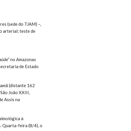
res (sede do TJAM) –,
 arterial; teste de
Saúde” no Amazonas
Secretaria de Estado
namã (distante 162
São João XXIII,
de Assis na
almológica à
Quarta-feira (8/4), o