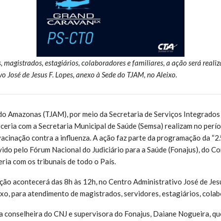
, magistrados, estagiários, colaboradores e familiares, a ação será reali
o José de Jesus F. Lopes, anexo à Sede do TJAM, no Aleixo.
 do Amazonas (TJAM), por meio da Secretaria de Serviços Integrados
ceria com a Secretaria Municipal de Saúde (Semsa) realizam no perí
acinação contra a influenza. A ação faz parte da programação da “2
ido pelo Fórum Nacional do Judiciário para a Saúde (Fonajus), do C
eria com os tribunais de todo o País.
ão acontecerá das 8h às 12h, no Centro Administrativo José de Jesu
xo, para atendimento de magistrados, servidores, estagiários, colab
 a conselheira do CNJ e supervisora do Fonajus, Daiane Nogueira, 