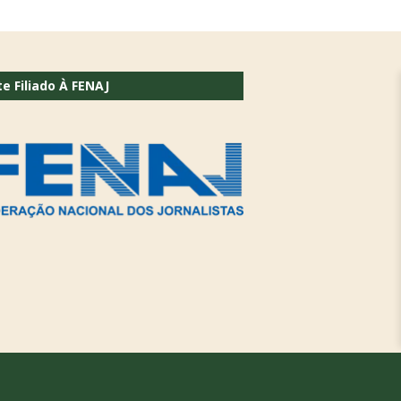
te Filiado À FENAJ