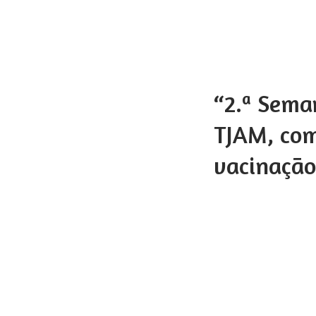
“2.ª Sema
TJAM, com
vacinação