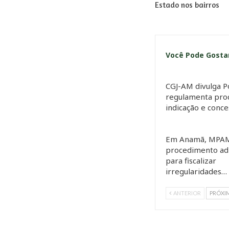
Estado nos bairros
Você Pode Gost
CGJ-AM divulga P
regulamenta pro
indicação e conc
Em Anamã, MPAM
procedimento adm
para fiscalizar
irregularidades…
ANTERIOR
PRÓXI