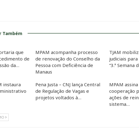
ar Também
ortaria que
MPAM acompanha processo
TJAM mobiliz
cedimento de
de renovação do Conselho da
judiciais para
essão da…
Pessoa com Deficiência de
“3.ª Semana 
Manaus
 instaura
Pena Justa – CNJ lança Central
MPAM assina
inistrativo
de Regulação de Vagas e
cooperação p
projetos voltados à…
ações de rein
sistema…
MO